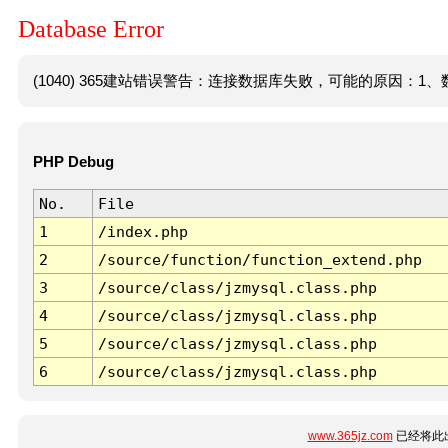
Database Error
(1040) 365建站错误警告：连接数据库失败，可能的原因：1、数
PHP Debug
No.
File
1
/index.php
2
/source/function/function_extend.php
3
/source/class/jzmysql.class.php
4
/source/class/jzmysql.class.php
5
/source/class/jzmysql.class.php
6
/source/class/jzmysql.class.php
www.365jz.com
已经将此