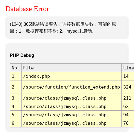
Database Error
(1040) 365建站错误警告：连接数据库失败，可能的原
因：1、数据库密码不对; 2、mysql未启动。
PHP Debug
No.
File
Line
1
/index.php
14
2
/source/function/function_extend.php
324
3
/source/class/jzmysql.class.php
211
4
/source/class/jzmysql.class.php
62
5
/source/class/jzmysql.class.php
94
6
/source/class/jzmysql.class.php
76