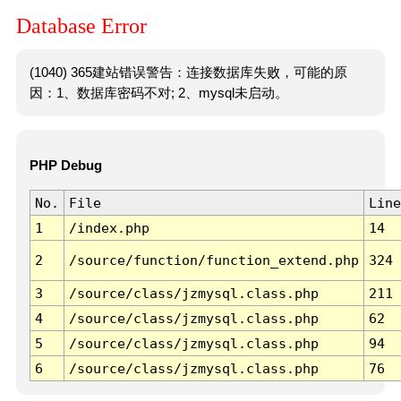
Database Error
(1040) 365建站错误警告：连接数据库失败，可能的原
因：1、数据库密码不对; 2、mysql未启动。
PHP Debug
No.
File
Line
1
/index.php
14
2
/source/function/function_extend.php
324
3
/source/class/jzmysql.class.php
211
4
/source/class/jzmysql.class.php
62
5
/source/class/jzmysql.class.php
94
6
/source/class/jzmysql.class.php
76