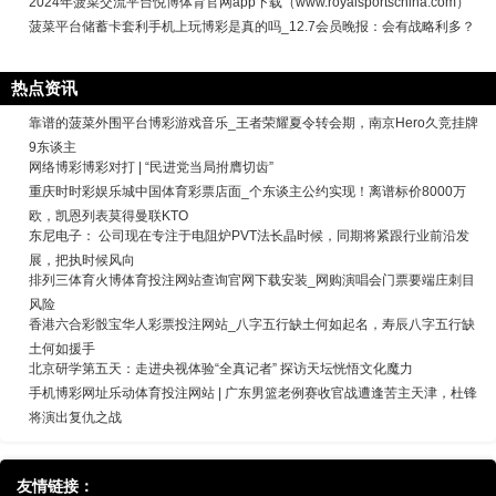
2024年菠菜交流平台悦博体育官网app下载（www.royalsportschina.com）
菠菜平台储蓄卡套利手机上玩博彩是真的吗_12.7会员晚报：会有战略利多？
热点资讯
靠谱的菠菜外围平台博彩游戏音乐_王者荣耀夏令转会期，南京Hero久竞挂牌
9东谈主
网络博彩博彩对打 | “民进党当局拊膺切齿”
重庆时时彩娱乐城中国体育彩票店面_个东谈主公约实现！离谱标价8000万
欧，凯恩列表莫得曼联KTO
东尼电子： 公司现在专注于电阻炉PVT法长晶时候，同期将紧跟行业前沿发
展，把执时候风向
排列三体育火博体育投注网站查询官网下载安装_网购演唱会门票要端庄刺目
风险
香港六合彩骰宝华人彩票投注网站_八字五行缺土何如起名，寿辰八字五行缺
土何如援手
北京研学第五天：走进央视体验“全真记者” 探访天坛恍悟文化魔力
手机博彩网址乐动体育投注网站 | 广东男篮老例赛收官战遭逢苦主天津，杜锋
将演出复仇之战
友情链接：