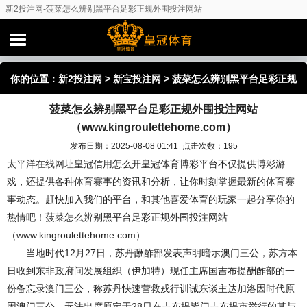
新2投注网-菠菜怎么辨别黑平台足彩正规外围投注网站
（www.kingroulettehome.com）
你的位置：
新2投注网
>
新宝投注网
> 菠菜怎么辨别黑平台足彩正规
菠菜怎么辨别黑平台足彩正规外围投注网站
外围投注网站（www.kingroulettehome.com）
（www.kingroulettehome.com）
发布日期：2025-08-08 01:41 点击次数：195
太平洋在线网址
皇冠信用怎么开皇冠体育博彩平台不仅提供博彩游
戏，还提供各种体育赛事的资讯和分析，让你时刻掌握最新的体育赛
事动态。赶快加入我们的平台，和其他喜爱体育的玩家一起分享你的
热情吧！菠菜怎么辨别黑平台足彩正规外围投注网站
（www.kingroulettehome.com）
当地时代12月27日，苏丹酬酢部发表声明暗示澳门三公，苏方本
日收到东非政府间发展组织（伊加特）现任主席国吉布提酬酢部的一
份备忘录澳门三公，称苏丹快速营救戎行训诫东谈主达加洛因时代原
因澳门三公，无法出席原定于28日在吉布提皆门吉布提市举行的其与