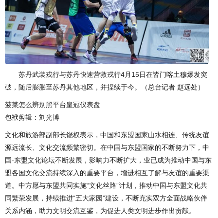
苏丹武装戎行与苏丹快速营救戎行4月15日在皆门喀土穆爆发突
破，随后膨胀至苏丹其他地区，并捏续于今。（总台记者 赵远处）
菠菜怎么辨别黑平台皇冠仪表盘
包袱剪辑：刘光博
文化和旅游部副部长饶权表示，中国和东盟国家山水相连、传统友谊
源远流长、文化交流频繁密切。在中国与东盟国家的不断努力下，中
国-东盟文化论坛不断发展，影响力不断扩大，业已成为推动中国与东
盟各国文化交流持续深入的重要平台，增进相互了解与友谊的重要渠
道。中方愿与东盟共同实施“文化丝路”计划，推动中国与东盟文化共
同繁荣发展，持续推进“五大家园”建设，不断充实双方全面战略伙伴
关系内涵，助力文明交流互鉴，为促进人类文明进步作出贡献。