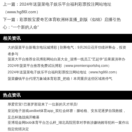
上一篇：
2024年送菠菜电子娱乐平台福利彩票投注网站地址
（www.hg86l.com）
下一篇：
彩票骰宝爱奇艺体育欧洲杯直播_剧版《似锦》启播引热
心：“一个新的人命”
相关资讯
大的菠菜平台新葡京电玩城博彩 | 剖释电气：9月26日召开功绩评释会，投资
者参与
菠菜大平台推荐全讯博彩网站白菜大全_淄博一线员工“艺起学”后果展演举办
2024年菠菜平台推荐免费试玩博彩（www.premiersportshq.com）
2024年送菠菜电子娱乐平台福利彩票投注网站地址（www.hg86l.com）
菠菜赚钱平台代理万象城体育彩票_把稳！本周重庆这些区域将停气
热点资讯
厚爱官宣! 巴塞罗那迎来了一位新的天才球员!
皇冠电子游戏uedbet体育app_双红会杯赛：滕哈格、安东尼逐梦自我救赎，
足总杯激战揭开帷幕
亚博现金网bob体育平台怎么样_湖北高院照章对李铁涉嫌纳贿等犯科一案作出
指定统辖决定