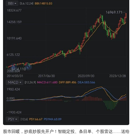
股市回暖，抄底炒股先开户！智能定投、条目单、个股雷达……送给