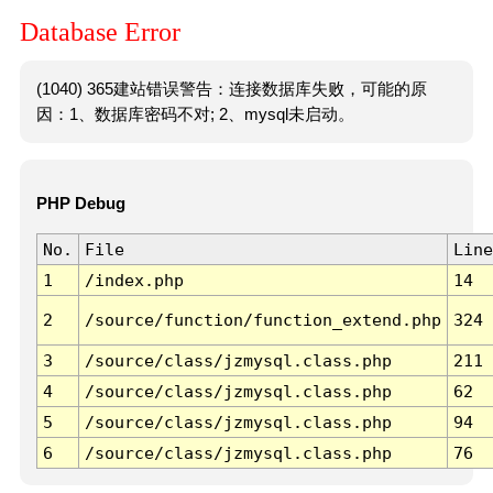
Database Error
(1040) 365建站错误警告：连接数据库失败，可能的原
因：1、数据库密码不对; 2、mysql未启动。
PHP Debug
No.
File
Line
1
/index.php
14
2
/source/function/function_extend.php
324
3
/source/class/jzmysql.class.php
211
4
/source/class/jzmysql.class.php
62
5
/source/class/jzmysql.class.php
94
6
/source/class/jzmysql.class.php
76