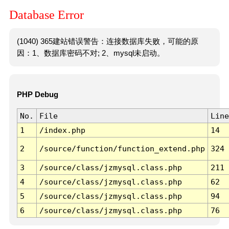
Database Error
(1040) 365建站错误警告：连接数据库失败，可能的原
因：1、数据库密码不对; 2、mysql未启动。
PHP Debug
No.
File
Line
1
/index.php
14
2
/source/function/function_extend.php
324
3
/source/class/jzmysql.class.php
211
4
/source/class/jzmysql.class.php
62
5
/source/class/jzmysql.class.php
94
6
/source/class/jzmysql.class.php
76