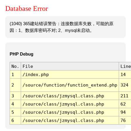
Database Error
(1040) 365建站错误警告：连接数据库失败，可能的原
因：1、数据库密码不对; 2、mysql未启动。
PHP Debug
No.
File
Line
1
/index.php
14
2
/source/function/function_extend.php
324
3
/source/class/jzmysql.class.php
211
4
/source/class/jzmysql.class.php
62
5
/source/class/jzmysql.class.php
94
6
/source/class/jzmysql.class.php
76