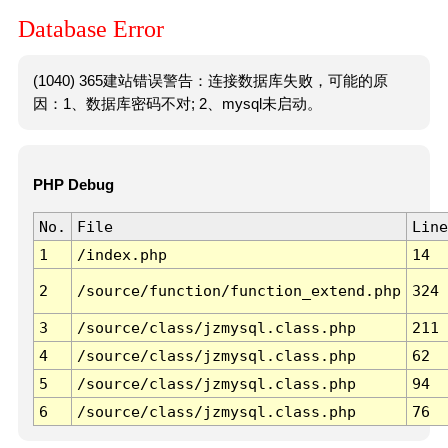
Database Error
(1040) 365建站错误警告：连接数据库失败，可能的原
因：1、数据库密码不对; 2、mysql未启动。
PHP Debug
No.
File
Line
1
/index.php
14
2
/source/function/function_extend.php
324
3
/source/class/jzmysql.class.php
211
4
/source/class/jzmysql.class.php
62
5
/source/class/jzmysql.class.php
94
6
/source/class/jzmysql.class.php
76