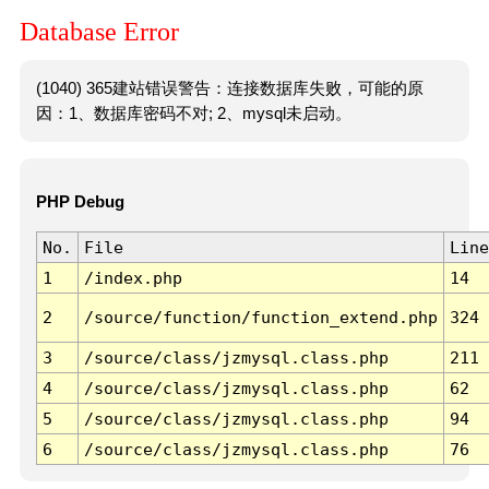
Database Error
(1040) 365建站错误警告：连接数据库失败，可能的原
因：1、数据库密码不对; 2、mysql未启动。
PHP Debug
No.
File
Line
1
/index.php
14
2
/source/function/function_extend.php
324
3
/source/class/jzmysql.class.php
211
4
/source/class/jzmysql.class.php
62
5
/source/class/jzmysql.class.php
94
6
/source/class/jzmysql.class.php
76