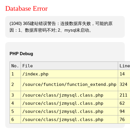
Database Error
(1040) 365建站错误警告：连接数据库失败，可能的原
因：1、数据库密码不对; 2、mysql未启动。
PHP Debug
No.
File
Line
1
/index.php
14
2
/source/function/function_extend.php
324
3
/source/class/jzmysql.class.php
211
4
/source/class/jzmysql.class.php
62
5
/source/class/jzmysql.class.php
94
6
/source/class/jzmysql.class.php
76