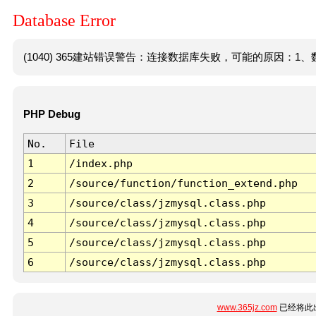
Database Error
(1040) 365建站错误警告：连接数据库失败，可能的原因：1、数
PHP Debug
No.
File
1
/index.php
2
/source/function/function_extend.php
3
/source/class/jzmysql.class.php
4
/source/class/jzmysql.class.php
5
/source/class/jzmysql.class.php
6
/source/class/jzmysql.class.php
www.365jz.com
已经将此