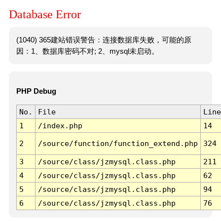
Database Error
(1040) 365建站错误警告：连接数据库失败，可能的原
因：1、数据库密码不对; 2、mysql未启动。
PHP Debug
No.
File
Line
1
/index.php
14
2
/source/function/function_extend.php
324
3
/source/class/jzmysql.class.php
211
4
/source/class/jzmysql.class.php
62
5
/source/class/jzmysql.class.php
94
6
/source/class/jzmysql.class.php
76