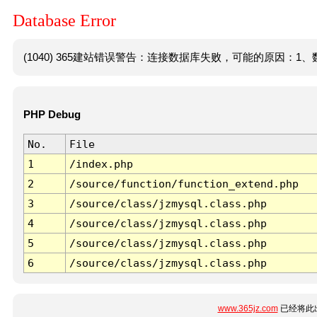
Database Error
(1040) 365建站错误警告：连接数据库失败，可能的原因：1、数
PHP Debug
No.
File
1
/index.php
2
/source/function/function_extend.php
3
/source/class/jzmysql.class.php
4
/source/class/jzmysql.class.php
5
/source/class/jzmysql.class.php
6
/source/class/jzmysql.class.php
www.365jz.com
已经将此