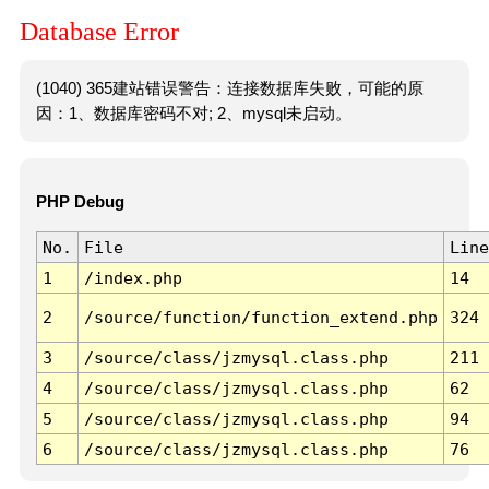
Database Error
(1040) 365建站错误警告：连接数据库失败，可能的原
因：1、数据库密码不对; 2、mysql未启动。
PHP Debug
No.
File
Line
1
/index.php
14
2
/source/function/function_extend.php
324
3
/source/class/jzmysql.class.php
211
4
/source/class/jzmysql.class.php
62
5
/source/class/jzmysql.class.php
94
6
/source/class/jzmysql.class.php
76