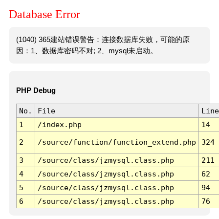
Database Error
(1040) 365建站错误警告：连接数据库失败，可能的原
因：1、数据库密码不对; 2、mysql未启动。
PHP Debug
No.
File
Line
1
/index.php
14
2
/source/function/function_extend.php
324
3
/source/class/jzmysql.class.php
211
4
/source/class/jzmysql.class.php
62
5
/source/class/jzmysql.class.php
94
6
/source/class/jzmysql.class.php
76