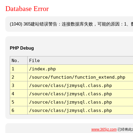
Database Error
(1040) 365建站错误警告：连接数据库失败，可能的原因：1、数
PHP Debug
No.
File
1
/index.php
2
/source/function/function_extend.php
3
/source/class/jzmysql.class.php
4
/source/class/jzmysql.class.php
5
/source/class/jzmysql.class.php
6
/source/class/jzmysql.class.php
www.365jz.com
已经将此