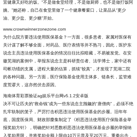
宜健康又好吃的饭。“不是做食堂经理，不是做厨师，也不是做打饭阿
姨。”她还称，自己在食堂里做了一个健康餐窗口，让菜品从“更少
油、更少盐、更少糖”开始。
www.crownwinnerzonezone.com
为什么院方要违法使用医保基金？一方面，很多患者、家属对医保有
关计谋了解不够全面，对药品、医疗表情等并不熟习，因此，医护东
说念主员违法使用医保基金的情况往往比拟暗藏，不易被发觉。在安
徽芜湖的案例中，举报东说念主是科研责任者、法学博士，家中还有
司帐功绩的支属，进程大量的估算，抓续“较真”，才发现了芜湖二院
的各种问题。另一方面，医疗保险基金使用主体多、链条长，监管难
度荒谬大，这亦然伏击原因。
海南体育彩票验证ag娱乐平台网v5.1.2安卓版
决不可让匹夫的“救命钱”成为一些东说念主觊觎的“唐僧肉”，必须不绝
扎牢轨制的笼子，严厉打击积恶违法使用医保基金的步履。旧年年
底，国度医保局、财政部麇集制定了《积恶违法使用医疗保险基金举
报奖励方针》，明确把针对悉数积恶违法使用医保基金步履的举报纳
入奖励界限，并将奖励金额上限由10万元普及至20万元。重拳出击，