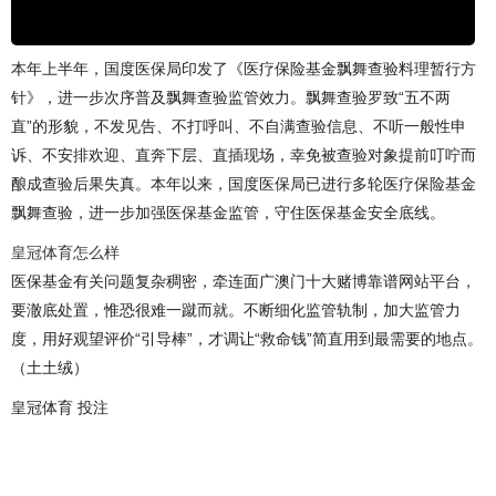
本年上半年，国度医保局印发了《医疗保险基金飘舞查验料理暂行方
针》，进一步次序普及飘舞查验监管效力。飘舞查验罗致“五不两
直”的形貌，不发见告、不打呼叫、不自满查验信息、不听一般性申
诉、不安排欢迎、直奔下层、直插现场，幸免被查验对象提前叮咛而
酿成查验后果失真。本年以来，国度医保局已进行多轮医疗保险基金
飘舞查验，进一步加强医保基金监管，守住医保基金安全底线。
皇冠体育怎么样
医保基金有关问题复杂稠密，牵连面广澳门十大赌博靠谱网站平台，
要澈底处置，惟恐很难一蹴而就。不断细化监管轨制，加大监管力
度，用好观望评价“引导棒”，才调让“救命钱”简直用到最需要的地点。
（土土绒）
皇冠体育 投注