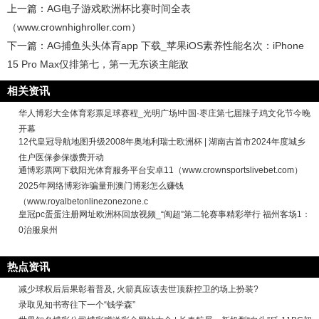
上一篇：
AG电子游戏欧洲杯比赛时间全表
（www.crownhighroller.com）
下一篇：
AG捕鱼头头体育app 下载_苹果iOS素养性能名次：iPhone
15 Pro Max仅排第七，第一无东谈主能敌
相关资讯
华人博彩大全体育彩票足球赛程_光明广场!中国·枣庄第七届辣子鸡文化节今晚
开幕
12代皇冠导航地图升级2008年奥地利瑞士欧洲杯 | 湖南吉首市2024年度城乡
住户医保参保缴费开动
通博彩票网下载阳光体育服务平台安卓11（www.crownsportslivebet.com）
2025年网络博彩诈骗量刑澳门博彩怎么赚钱
（www.royalbetonlinezonezone.c
皇冠pc蛋蛋注册网址欧洲杯回放视频_“闽超”第二轮赛事精彩举行 福州客场1：
0治服泉州
热点资讯
减少球权后后果彰着普及, 火箭真应该去世顶薪控卫的场上扮装?
录取见知书寄往下一个“钱学森”