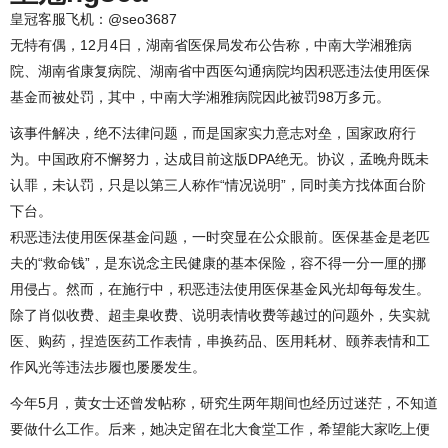
皇冠客服飞机：@seo3687
无特有偶，12月4日，湖南省医保局发布公告称，中南大学湘雅病
院、湖南省康复病院、湖南省中西医勾通病院均因积恶违法使用医保
基金而被处罚，其中，中南大学湘雅病院因此被罚98万多元。
该事件解决，绝不法律问题，而是国家实力意志对垒，国家政府行
为。中国政府不懈努力，达成目前这版DPA绝无。协议，孟晚舟既未
认罪，未认罚，只是以第三人称作“情况说明”，同时美方找体面台阶
下台。
积恶违法使用医保基金问题，一时突显在公众眼前。医保基金是老匹
夫的“救命钱”，是东说念主民健康的基本保险，容不得一分一厘的挪
用侵占。然而，在施行中，积恶违法使用医保基金风光却每每发生。
除了肖似收费、超圭臬收费、说明表情收费等越过的问题外，失实就
医、购药，捏造医药工作表情，串换药品、医用耗材、颐养表情和工
作风光等违法步履也屡屡发生。
今年5月，黄女士还曾发帖称，研究生两年期间也经历过迷茫，不知道
要做什么工作。后来，她决定留在北大食堂工作，希望能大家吃上便