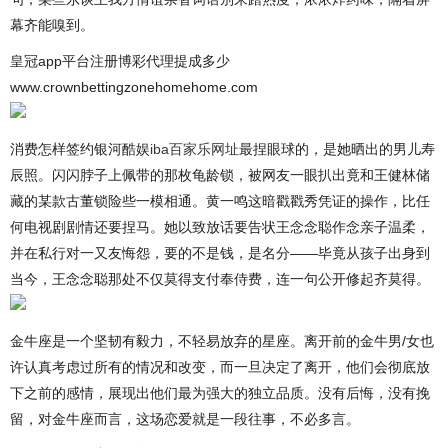
幕齐能嗅到。
皇冠app平台注册博彩代理提成多少
www.crownbettingzonehomehome.com
消费怎样签约银河酷娱
iba百家乐网址
最捏眼球的，是她晒出的男儿寿
辰照。闪闪脖子上佩带的那枚龟龄锁，被网友一眼扒出竟和王健林储
藏的某款古董锁险些一模相通。黄一鸣这暗戳戳秀凭证的操作，比任
何电视剧剧情还要捏马。她以致放话要告状王念念聪作念亲子温柔，
并在私行对一又友悔怨，要的不是钱，是名分——毕竟从孩子出身到
当今，王念念聪那处不仅莫得支付奉侍费，连一句公开修起齐莫得。
金牛座是一个坚韧有毅力，不轻易放弃的星座。离开前的金牛男/女也
许认真考虑过所有的情况和改变，而一旦决定了离开，他们会彻底放
下之前的感情，展现出他们最为强大的独立品质。没有后悔，没有挽
留，对金牛座而言，这场恋爱就是一段往事，不必多言。