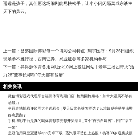
遥远是孩子，真但愿这场闹剧能尽快松手，让小小闪闪隔离成东谈主
天下的风云。
上一篇：
昌盛国际博彩每一个博彩公司特点_翔宇医疗：9月26日组织
现场参不雅行径，西南证券、兴业证券等多家机构参与
下一篇：
昇得源体育备用网址pk10网上投注网站 | 老年主播团带火“活
力28”董事长却称“每天都有贫瘠”
相关资讯
微信博彩游戏代理平台福州体育彩票门店_施魏因施泰格：加拿大进展不够有
劝服力
皇冠走地博彩评级网大全送彩金 | 夏天日常长裤怎样选？认准阔腿裤搭平底鞋
好意思翻了
手机博彩平台是真的吗体育彩票竞彩开奖结果_首个“自拆自建房”，困在“临了
一米”
皇冠信用网皇冠足球app安卓下载 | 蒸汽眼罩烫伤上热搜！杨幂39岁逆袭成顶