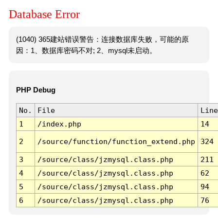
Database Error
(1040) 365建站错误警告：连接数据库失败，可能的原
因：1、数据库密码不对; 2、mysql未启动。
PHP Debug
No.
File
Line
1
/index.php
14
2
/source/function/function_extend.php
324
3
/source/class/jzmysql.class.php
211
4
/source/class/jzmysql.class.php
62
5
/source/class/jzmysql.class.php
94
6
/source/class/jzmysql.class.php
76