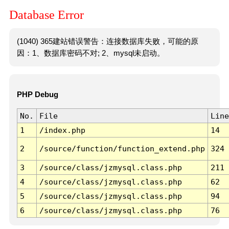
Database Error
(1040) 365建站错误警告：连接数据库失败，可能的原
因：1、数据库密码不对; 2、mysql未启动。
PHP Debug
No.
File
Line
1
/index.php
14
2
/source/function/function_extend.php
324
3
/source/class/jzmysql.class.php
211
4
/source/class/jzmysql.class.php
62
5
/source/class/jzmysql.class.php
94
6
/source/class/jzmysql.class.php
76