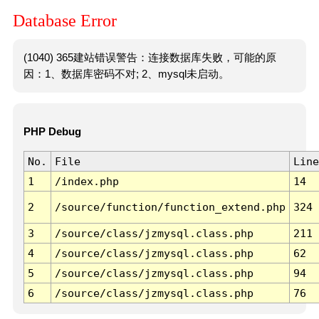
Database Error
(1040) 365建站错误警告：连接数据库失败，可能的原
因：1、数据库密码不对; 2、mysql未启动。
PHP Debug
No.
File
Line
1
/index.php
14
2
/source/function/function_extend.php
324
3
/source/class/jzmysql.class.php
211
4
/source/class/jzmysql.class.php
62
5
/source/class/jzmysql.class.php
94
6
/source/class/jzmysql.class.php
76