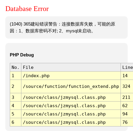
Database Error
(1040) 365建站错误警告：连接数据库失败，可能的原
因：1、数据库密码不对; 2、mysql未启动。
PHP Debug
No.
File
Line
1
/index.php
14
2
/source/function/function_extend.php
324
3
/source/class/jzmysql.class.php
211
4
/source/class/jzmysql.class.php
62
5
/source/class/jzmysql.class.php
94
6
/source/class/jzmysql.class.php
76