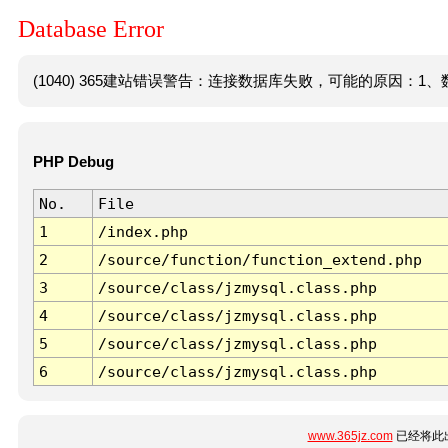
Database Error
(1040) 365建站错误警告：连接数据库失败，可能的原因：1、数
PHP Debug
No.
File
1
/index.php
2
/source/function/function_extend.php
3
/source/class/jzmysql.class.php
4
/source/class/jzmysql.class.php
5
/source/class/jzmysql.class.php
6
/source/class/jzmysql.class.php
www.365jz.com
已经将此