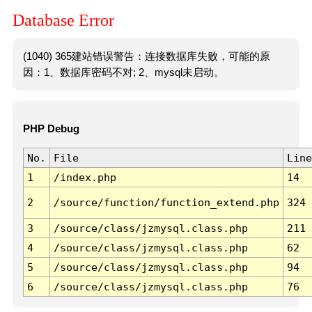
Database Error
(1040) 365建站错误警告：连接数据库失败，可能的原
因：1、数据库密码不对; 2、mysql未启动。
PHP Debug
No.
File
Line
1
/index.php
14
2
/source/function/function_extend.php
324
3
/source/class/jzmysql.class.php
211
4
/source/class/jzmysql.class.php
62
5
/source/class/jzmysql.class.php
94
6
/source/class/jzmysql.class.php
76