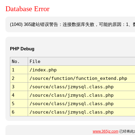
Database Error
(1040) 365建站错误警告：连接数据库失败，可能的原因：1、数
PHP Debug
No.
File
1
/index.php
2
/source/function/function_extend.php
3
/source/class/jzmysql.class.php
4
/source/class/jzmysql.class.php
5
/source/class/jzmysql.class.php
6
/source/class/jzmysql.class.php
www.365jz.com
已经将此