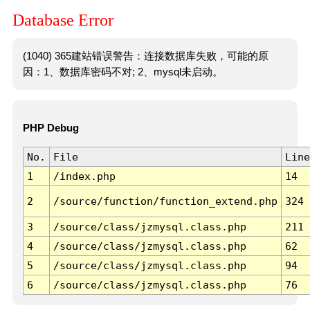
Database Error
(1040) 365建站错误警告：连接数据库失败，可能的原
因：1、数据库密码不对; 2、mysql未启动。
PHP Debug
No.
File
Line
1
/index.php
14
2
/source/function/function_extend.php
324
3
/source/class/jzmysql.class.php
211
4
/source/class/jzmysql.class.php
62
5
/source/class/jzmysql.class.php
94
6
/source/class/jzmysql.class.php
76