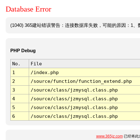
Database Error
(1040) 365建站错误警告：连接数据库失败，可能的原因：1、数
PHP Debug
No.
File
1
/index.php
2
/source/function/function_extend.php
3
/source/class/jzmysql.class.php
4
/source/class/jzmysql.class.php
5
/source/class/jzmysql.class.php
6
/source/class/jzmysql.class.php
www.365jz.com
已经将此