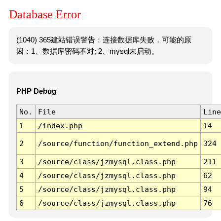
Database Error
(1040) 365建站错误警告：连接数据库失败，可能的原
因：1、数据库密码不对; 2、mysql未启动。
PHP Debug
No.
File
Line
1
/index.php
14
2
/source/function/function_extend.php
324
3
/source/class/jzmysql.class.php
211
4
/source/class/jzmysql.class.php
62
5
/source/class/jzmysql.class.php
94
6
/source/class/jzmysql.class.php
76