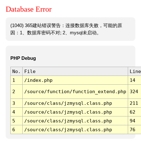
Database Error
(1040) 365建站错误警告：连接数据库失败，可能的原
因：1、数据库密码不对; 2、mysql未启动。
PHP Debug
No.
File
Line
1
/index.php
14
2
/source/function/function_extend.php
324
3
/source/class/jzmysql.class.php
211
4
/source/class/jzmysql.class.php
62
5
/source/class/jzmysql.class.php
94
6
/source/class/jzmysql.class.php
76