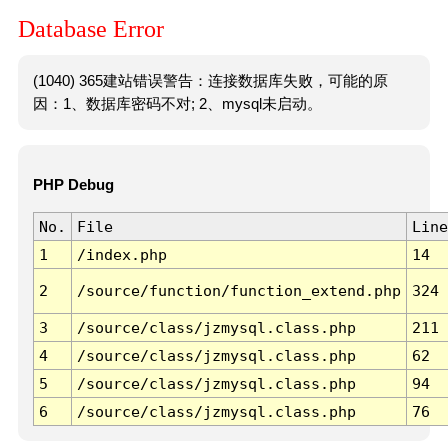
Database Error
(1040) 365建站错误警告：连接数据库失败，可能的原
因：1、数据库密码不对; 2、mysql未启动。
PHP Debug
No.
File
Line
1
/index.php
14
2
/source/function/function_extend.php
324
3
/source/class/jzmysql.class.php
211
4
/source/class/jzmysql.class.php
62
5
/source/class/jzmysql.class.php
94
6
/source/class/jzmysql.class.php
76