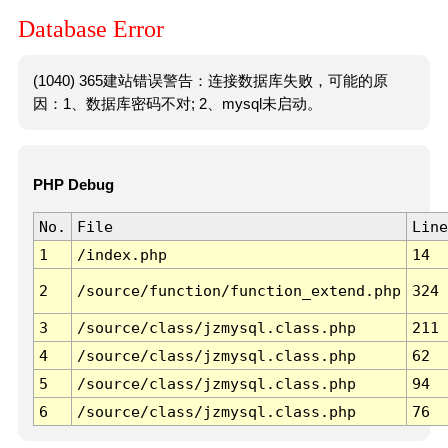
Database Error
(1040) 365建站错误警告：连接数据库失败，可能的原
因：1、数据库密码不对; 2、mysql未启动。
PHP Debug
No.
File
Line
1
/index.php
14
2
/source/function/function_extend.php
324
3
/source/class/jzmysql.class.php
211
4
/source/class/jzmysql.class.php
62
5
/source/class/jzmysql.class.php
94
6
/source/class/jzmysql.class.php
76